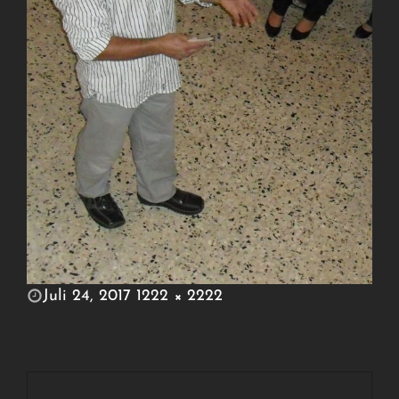
POSTED
Juli 24, 2017
1222 × 2222
ON
FULL
SIZE