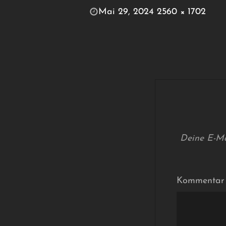
POSTED
Mai 29, 2024
2560 × 1702
ON
FULL
SIZE
Deine E-Mai
Kommenta