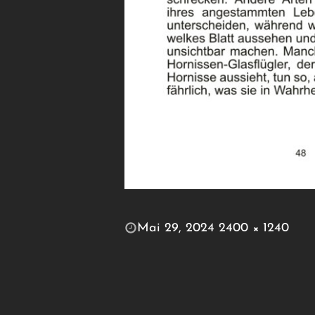
POSTED
Mai 29, 2024
2400 × 1240
ON
FULL
SIZE