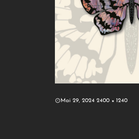
POSTED
Mai 29, 2024
2400 × 1240
ON
FULL
SIZE