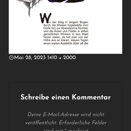
POSTED
Mai 28, 2023
1410 × 2000
ON
FULL
SIZE
Schreibe einen Kommentar
Deine E-Mail-Adresse wird nicht
veröffentlicht.
Erforderliche Felder