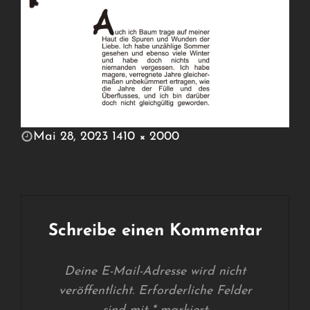
POSTED
Mai 28, 2023
1410 × 2000
ON
FULL
SIZE
Schreibe einen Kommentar
Deine E-Mail-Adresse wird nicht
veröffentlicht.
Erforderliche Felder