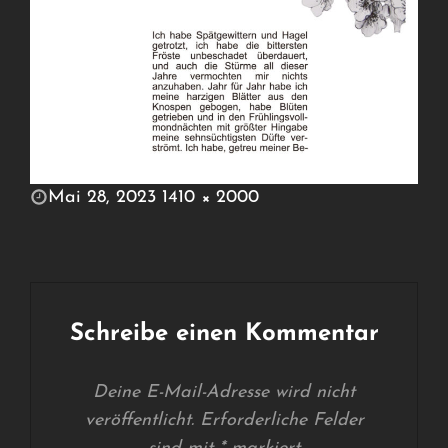
POSTED
Mai 28, 2023
1410 × 2000
ON
FULL
SIZE
Schreibe einen Kommentar
Deine E-Mail-Adresse wird nicht
veröffentlicht.
Erforderliche Felder