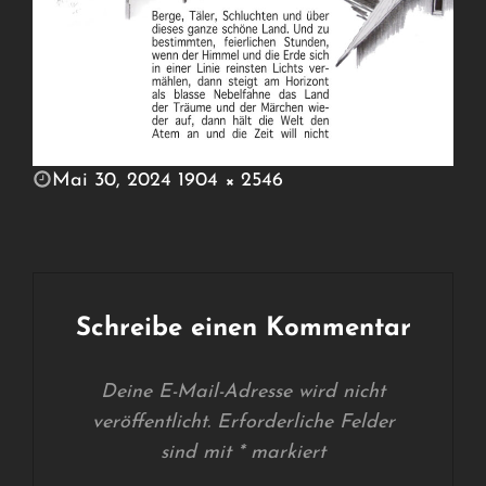
POSTED
Mai 30, 2024
1904 × 2546
ON
FULL
SIZE
Schreibe einen Kommentar
Deine E-Mail-Adresse wird nicht
veröffentlicht.
Erforderliche Felder
sind mit
*
markiert