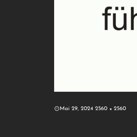
POSTED
Mai 29, 2024
2560 × 2560
ON
FULL
SIZE