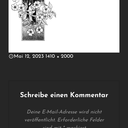
POSTED
Mai 12, 2023
1410 × 2000
ON
FULL
SIZE
Schreibe einen Kommentar
Deine E-Mail-Adresse wird nicht
veröffentlicht.
Erforderliche Felder