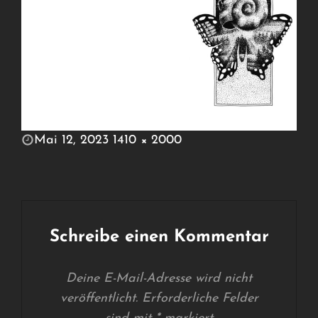
POSTED
Mai 12, 2023
1410 × 2000
ON
FULL
SIZE
Schreibe einen Kommentar
Deine E-Mail-Adresse wird nicht
veröffentlicht.
Erforderliche Felder