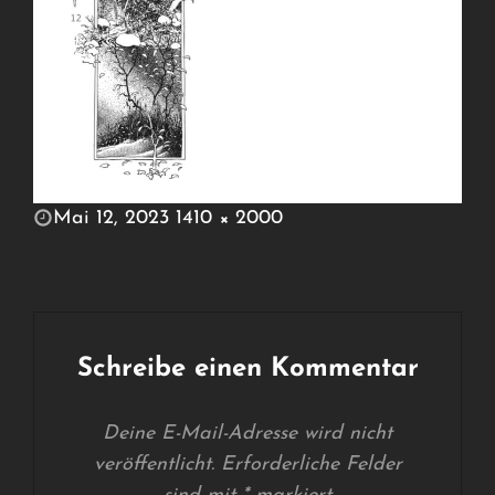
POSTED
Mai 12, 2023
1410 × 2000
ON
FULL
SIZE
Schreibe einen Kommentar
Deine E-Mail-Adresse wird nicht
veröffentlicht.
Erforderliche Felder