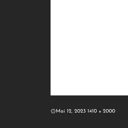
POSTED
Mai 12, 2023
1410 × 2000
ON
FULL
SIZE