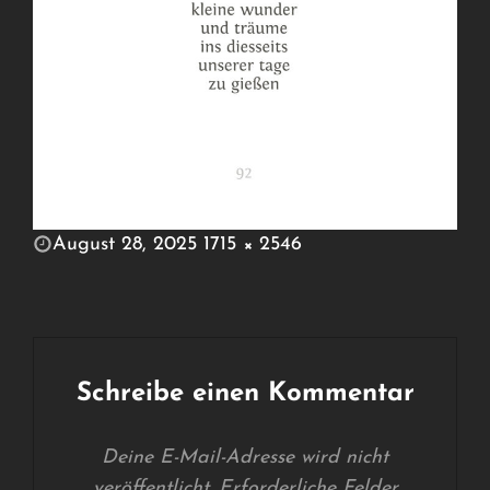
POSTED
August 28, 2025
1715 × 2546
ON
FULL
SIZE
Schreibe einen Kommentar
Deine E-Mail-Adresse wird nicht
veröffentlicht.
Erforderliche Felder