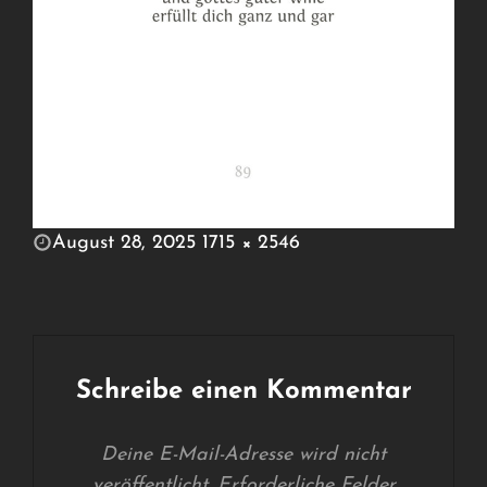
POSTED
August 28, 2025
1715 × 2546
ON
FULL
SIZE
Schreibe einen Kommentar
Deine E-Mail-Adresse wird nicht
veröffentlicht.
Erforderliche Felder