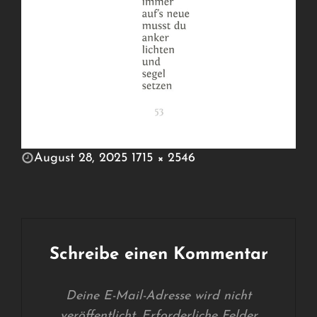
POSTED
August 28, 2025
1715 × 2546
ON
FULL
SIZE
Schreibe einen Kommentar
Deine E-Mail-Adresse wird nicht
veröffentlicht.
Erforderliche Felder