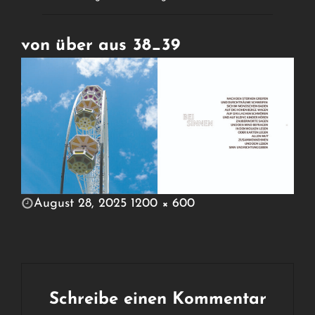
von über aus 38_39
POSTED
August 28, 2025
1200 × 600
ON
FULL
SIZE
Schreibe einen Kommentar