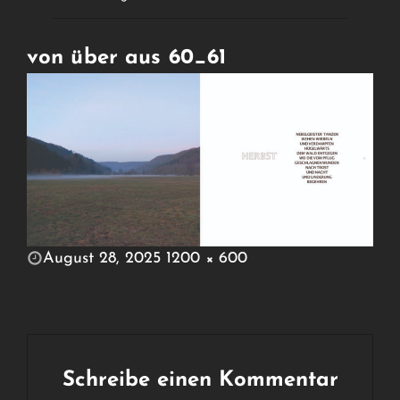
von über aus 60_61
POSTED
August 28, 2025
1200 × 600
ON
FULL
SIZE
Schreibe einen Kommentar