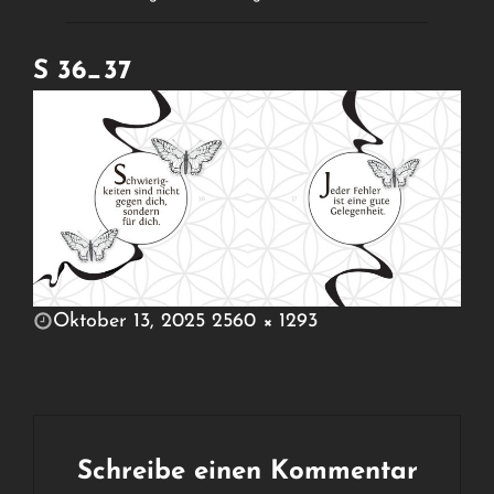
S 36_37
POSTED
Oktober 13, 2025
2560 × 1293
ON
FULL
SIZE
Schreibe einen Kommentar