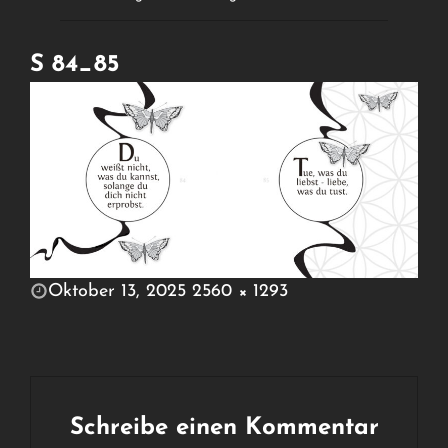
S 84_85
POSTED
Oktober 13, 2025
2560 × 1293
ON
FULL
SIZE
Schreibe einen Kommentar