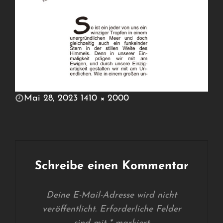
POSTED
Mai 28, 2023
1410 × 2000
ON
FULL
SIZE
Schreibe einen Kommentar
Deine E-Mail-Adresse wird nicht
veröffentlicht.
Erforderliche Felder